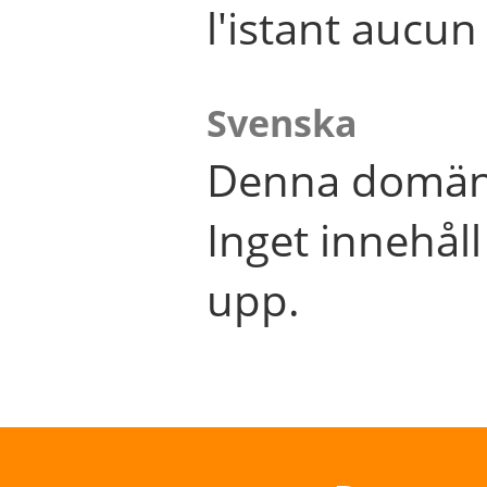
l'istant aucu
Svenska
Denna domän 
Inget innehål
upp.